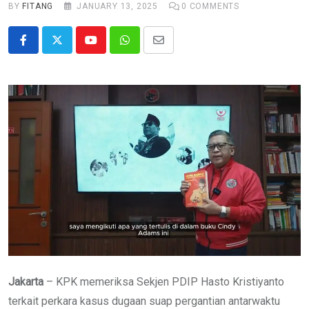
BY
FITANG
JANUARY 13, 2025
0
COMMENTS
Youtube
Whatsapp
Share
via
Email
Jakarta
– KPK memeriksa Sekjen PDIP Hasto Kristiyanto
terkait perkara kasus dugaan suap pergantian antarwaktu