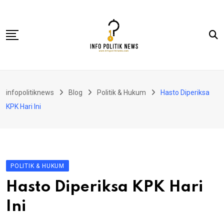
Skip
to
content
Nasional
infopolitiknews
Blog
Politik & Hukum
Hasto Diperiksa
Politik & Hukum
KPK Hari Ini
Lifestyle
Ekonomi
Lingkungan & Sosial
POLITIK & HUKUM
Olahraga
Hasto Diperiksa KPK Hari
Kolom
Ini