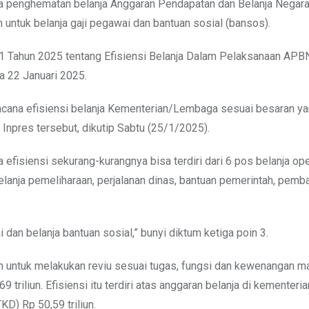
a penghematan belanja Anggaran Pendapatan dan Belanja Negar
 untuk belanja gaji pegawai dan bantuan sosial (bansos).
r 1 Tahun 2025 tentang Efisiensi Belanja Dalam Pelaksanaan APB
a 22 Januari 2025.
ncana efisiensi belanja Kementerian/Lembaga sesuai besaran y
 Inpres tersebut, dikutip Sabtu (25/1/2025).
efisiensi sekurang-kurangnya bisa terdiri dari 6 pos belanja op
belanja pemeliharaan, perjalanan dinas, bantuan pemerintah, pem
 dan belanja bantuan sosial,” bunyi diktum ketiga poin 3.
h untuk melakukan reviu sesuai tugas, fungsi dan kewenangan m
 triliun. Efisiensi itu terdiri atas anggaran belanja di kementer
KD) Rp 50,59 triliun.