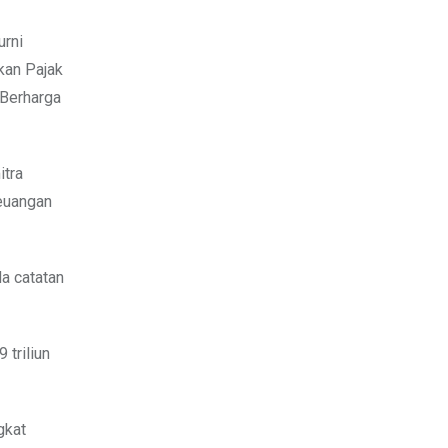
urni
kan Pajak
 Berharga
itra
Keuangan
a catatan
triliun
gkat