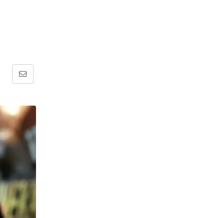
Share
via
Email