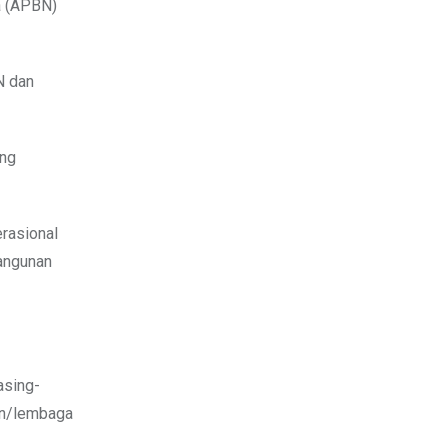
a (APBN)
N dan
ang
erasional
bangunan
asing-
ian/lembaga