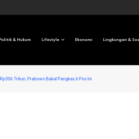
Revolves No deposit 2026
Politik & Hukum
Lifestyle
Ekonomi
Lingkungan & Sos
p306 Triliun, Prabowo Bakal Pangkas 6 Pos Ini