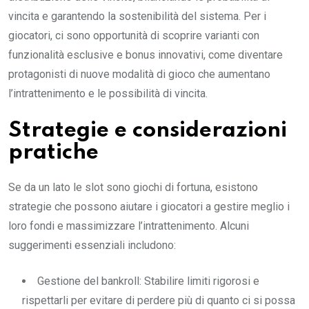
vincita e garantendo la sostenibilità del sistema. Per i
giocatori, ci sono opportunità di scoprire varianti con
funzionalità esclusive e bonus innovativi, come diventare
protagonisti di nuove modalità di gioco che aumentano
l’intrattenimento e le possibilità di vincita.
Strategie e considerazioni
pratiche
Se da un lato le slot sono giochi di fortuna, esistono
strategie che possono aiutare i giocatori a gestire meglio i
loro fondi e massimizzare l’intrattenimento. Alcuni
suggerimenti essenziali includono:
Gestione del bankroll:
Stabilire limiti rigorosi e
rispettarli per evitare di perdere più di quanto ci si possa