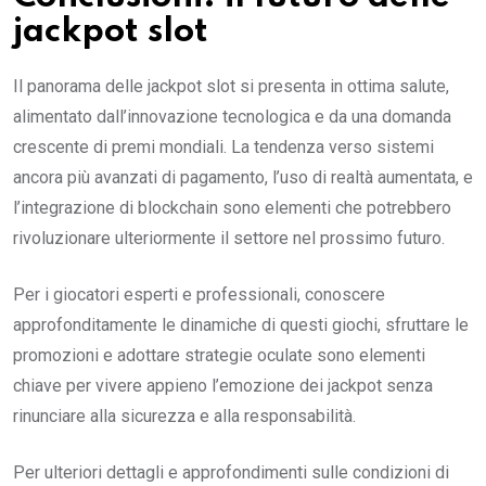
jackpot slot
Il panorama delle jackpot slot si presenta in ottima salute,
alimentato dall’innovazione tecnologica e da una domanda
crescente di premi mondiali. La tendenza verso sistemi
ancora più avanzati di pagamento, l’uso di realtà aumentata, e
l’integrazione di blockchain sono elementi che potrebbero
rivoluzionare ulteriormente il settore nel prossimo futuro.
Per i giocatori esperti e professionali, conoscere
approfonditamente le dinamiche di questi giochi, sfruttare le
promozioni e adottare strategie oculate sono elementi
chiave per vivere appieno l’emozione dei jackpot senza
rinunciare alla sicurezza e alla responsabilità.
Per ulteriori dettagli e approfondimenti sulle condizioni di