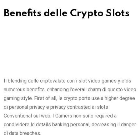
Benefits delle Crypto Slots
Il blending delle criptovalute con i slot video games yields
numerous benefits, enhancing l’overall charm di questo video
gaming style. First of all, le crypto ports use a higher degree
di personal privacy e privacy contrasted ai slots
Conventional sul web. I Gamers non sono required a
condividere le details banking personal, decreasing il danger
di data breaches.