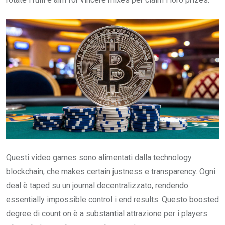
Questi video games sono alimentati dalla technology
blockchain, che makes certain justness e transparency. Ogni
deal è taped su un journal decentralizzato, rendendo
essentially impossible control i end results. Questo boosted
degree di count on è a substantial attrazione per i players