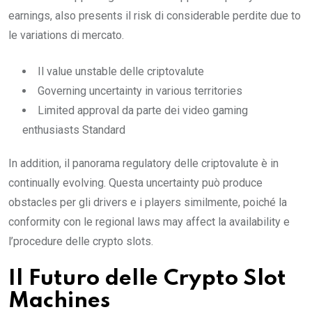
earnings, also presents il risk di considerable perdite due to
le variations di mercato.
Il value unstable delle criptovalute
Governing uncertainty in various territories
Limited approval da parte dei video gaming
enthusiasts Standard
In addition, il panorama regulatory delle criptovalute è in
continually evolving. Questa uncertainty può produce
obstacles per gli drivers e i players similmente, poiché la
conformity con le regional laws may affect la availability e
l’procedure delle crypto slots.
Il Futuro delle Crypto Slot
Machines