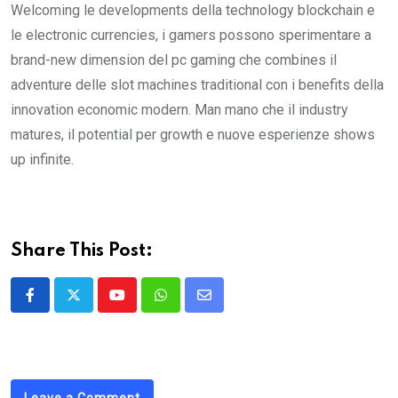
Welcoming le developments della technology blockchain e
le electronic currencies, i gamers possono sperimentare a
brand-new dimension del pc gaming che combines il
adventure delle slot machines traditional con i benefits della
innovation economic modern. Man mano che il industry
matures, il potential per growth e nuove esperienze shows
up infinite.
Share This Post:
Youtube
Whatsapp
Share
via
Email
Leave a Comment