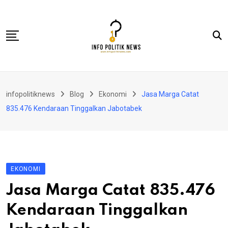
Skip
to
content
Nasional
infopolitiknews
Blog
Ekonomi
Jasa Marga Catat
Politik & Hukum
835.476 Kendaraan Tinggalkan Jabotabek
Lifestyle
Ekonomi
Lingkungan & Sosial
EKONOMI
Olahraga
Jasa Marga Catat 835.476
Kolom
Kendaraan Tinggalkan