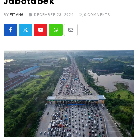
Jabotabek
BY
FITANG
DECEMBER 23, 2024
0
COMMENTS
Youtube
Whatsapp
Share
via
Email