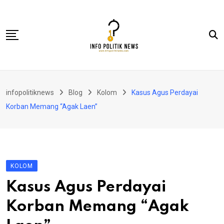
Skip
to
content
Nasional
infopolitiknews
Blog
Kolom
Kasus Agus Perdayai
Politik & Hukum
Korban Memang “Agak Laen”
Lifestyle
Ekonomi
Lingkungan & Sosial
KOLOM
Olahraga
Kasus Agus Perdayai
Kolom
Korban Memang “Agak