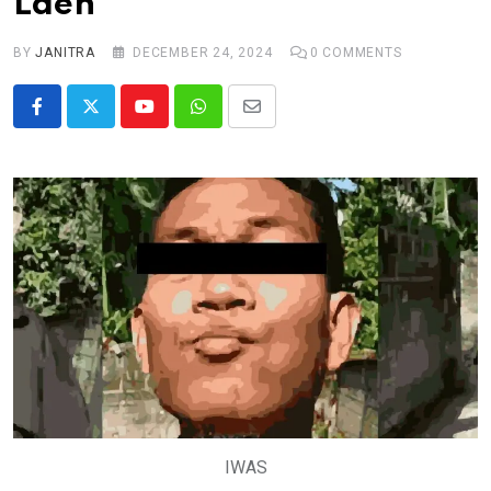
Laen”
BY
JANITRA
DECEMBER 24, 2024
0
COMMENTS
Youtube
Whatsapp
Share
via
Email
IWAS