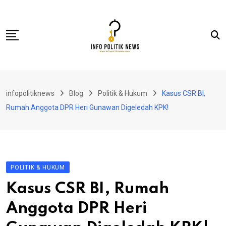
Skip
to
content
Nasional
infopolitiknews
Blog
Politik & Hukum
Kasus CSR BI,
Politik & Hukum
Rumah Anggota DPR Heri Gunawan Digeledah KPK!
Lifestyle
Ekonomi
Lingkungan & Sosial
POLITIK & HUKUM
Olahraga
Kasus CSR BI, Rumah
Kolom
Anggota DPR Heri