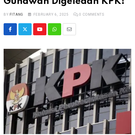
Gunawan Digeledah KPK!
BY
FITANG
FEBRUARY 6, 2025
0
COMMENTS
Youtube
Whatsapp
Share
via
Email