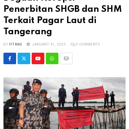
Penerbitan SHGB dan SHM
Terkait Pagar Laut di
Tangerang
BY
FITANG
JANUARY 31, 2025
0
COMMENTS
Youtube
Whatsapp
Share
via
Email