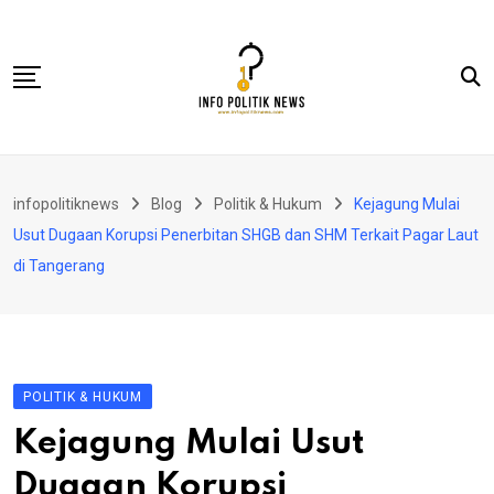
Skip
to
content
Nasional
infopolitiknews
Blog
Politik & Hukum
Kejagung Mulai
Politik & Hukum
Usut Dugaan Korupsi Penerbitan SHGB dan SHM Terkait Pagar Laut
Lifestyle
di Tangerang
Ekonomi
Lingkungan & Sosial
Olahraga
POLITIK & HUKUM
Kolom
Kejagung Mulai Usut
Dugaan Korupsi