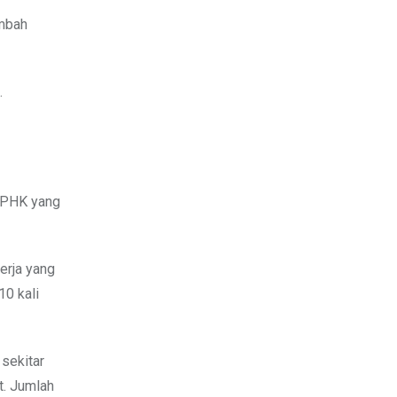
ambah
.
r-PHK yang
erja yang
10 kali
sekitar
t. Jumlah