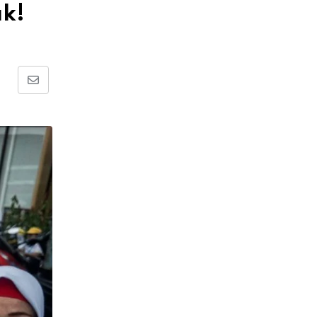
ak!
Share
via
Email