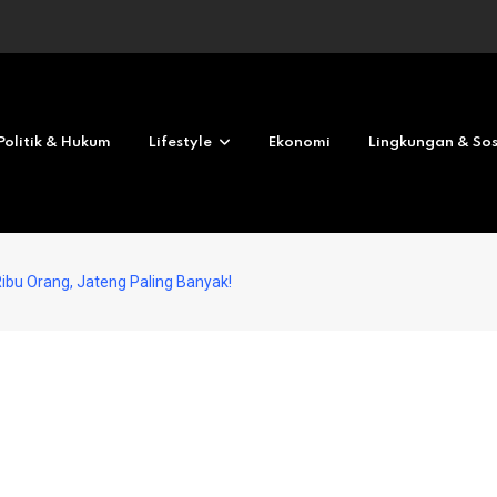
Revolves No deposit 2026
Politik & Hukum
Lifestyle
Ekonomi
Lingkungan & Sos
bu Orang, Jateng Paling Banyak!