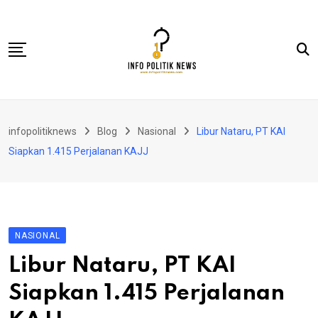
Skip
to
content
Nasional
infopolitiknews
Blog
Nasional
Libur Nataru, PT KAI
Politik & Hukum
Siapkan 1.415 Perjalanan KAJJ
Lifestyle
Ekonomi
Lingkungan & Sosial
NASIONAL
Olahraga
Libur Nataru, PT KAI
Kolom
Siapkan 1.415 Perjalanan