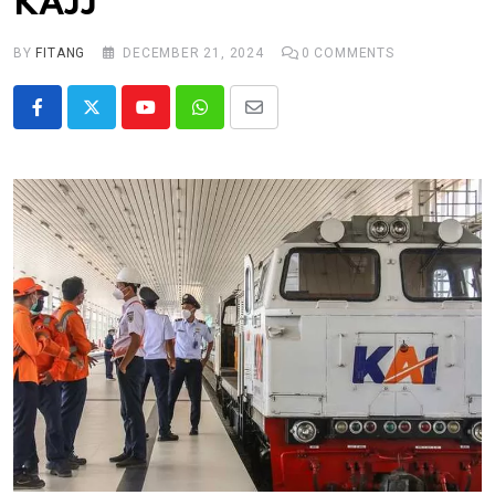
KAJJ
BY
FITANG
DECEMBER 21, 2024
0
COMMENTS
Youtube
Whatsapp
Share
via
Email