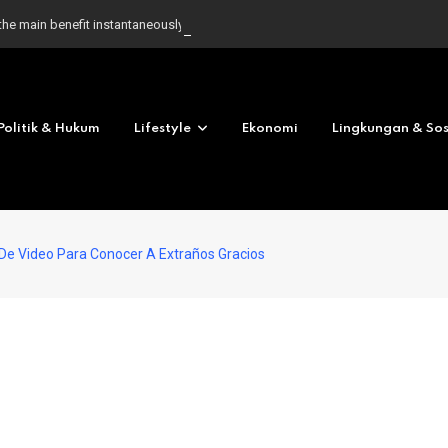
the main benefit instantaneously once it is considering
Politik & Hukum
Lifestyle
Ekonomi
Lingkungan & Sos
 De Video Para Conocer A Extraños Gracios