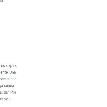
de
 no expira,
mente. Una
contar con
ga ranura
alidar. Por
sitivos