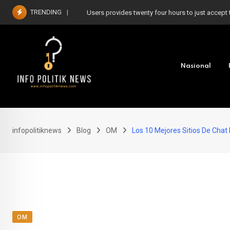
Skip
TRENDING
Users provides twenty four hours to just accept 
to
content
Nasional
infopolitiknews
Blog
OM
Los 10 Mejores Sitios De Chat
OM