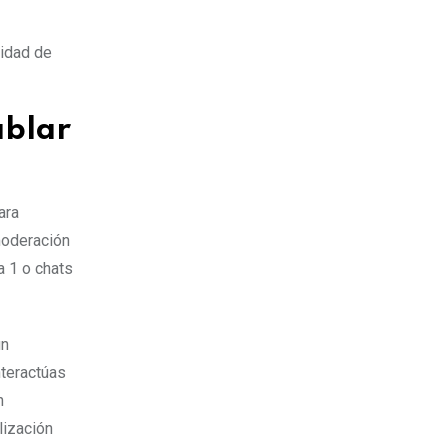
sidad de
ablar
ara
moderación
a 1 o chats
un
nteractúas
n
lización