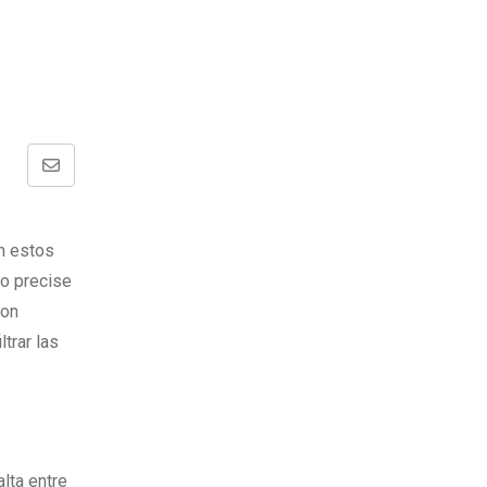
Share
via
Email
n estos
po precise
con
trar las
alta entre