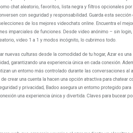
como chat aleatorio, favoritos, lista negra y filtros opcionales por
conversen con seguridad y responsabilidad. Guarda esta sección
elecciones de los mejores videochats online. Encuentra el mejo
ones imparciales de funciones. Desde video anónimo – sin login,
leatorio, video 1 a 1 y modos incógnito, lo cubrimos todo.
rar nuevas culturas desde la comodidad de tu hogar, Azar es una
lidad, garantizando una experiencia única en cada conexión. Ade
tizan un entorno más controlado durante las conversaciones al a
 de crear una cuenta la hacen una opción atractiva para chatear c
guridad y privacidad, Badoo asegura un entorno protegido para
exión una experiencia única y divertida. Claves para bucear por