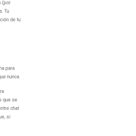
s (por
s. Tu
ción de tu
ha para
que nunca.
ra
s que se
ntre chat
e, si