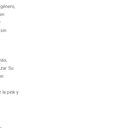
 género,
 en
r
 sin
más,
zar. Su
on
 la pink y