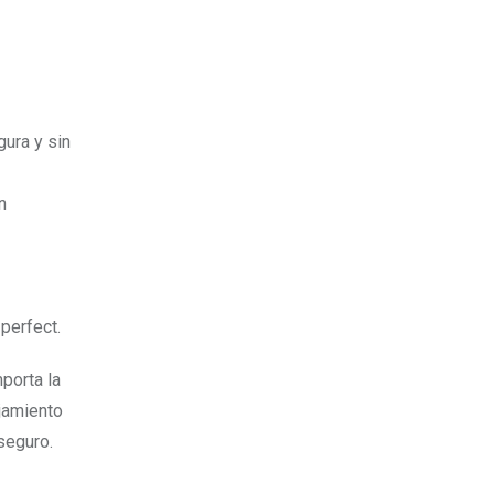
ura y sin
n
perfect.
mporta la
jamiento
seguro.