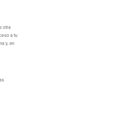
s otra
ceso a tu
ma y, en
as.