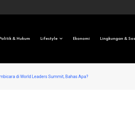
Revolves No deposit 2026
Politik & Hukum
Lifestyle
Ekonomi
Lingkungan & Sos
mbicara di World Leaders Summit, Bahas Apa?