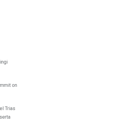
ingi
ummit on
l Trias
serta