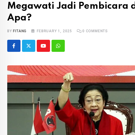
Megawati Jadi Pembicara d
Apa?
BY
FITANG
FEBRUARY 1, 2025
0
COMMENTS
Youtube
Whatsapp