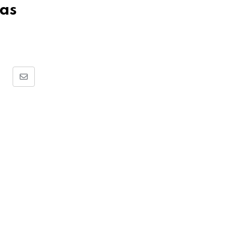
as
Share
via
Email