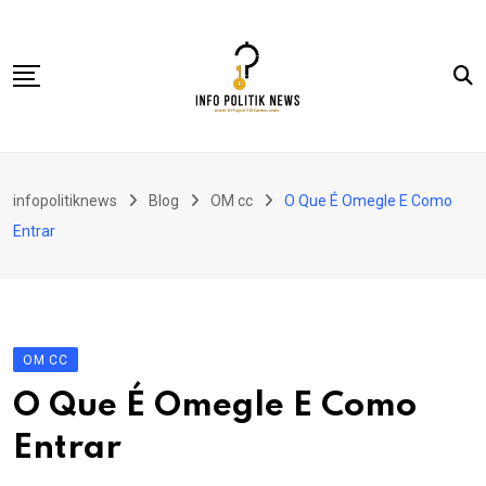
Skip
to
content
Nasional
infopolitiknews
Blog
OM cc
O Que É Omegle E Como
Politik & Hukum
Entrar
Lifestyle
Ekonomi
Lingkungan & Sosial
OM CC
Olahraga
O Que É Omegle E Como
Kolom
Entrar