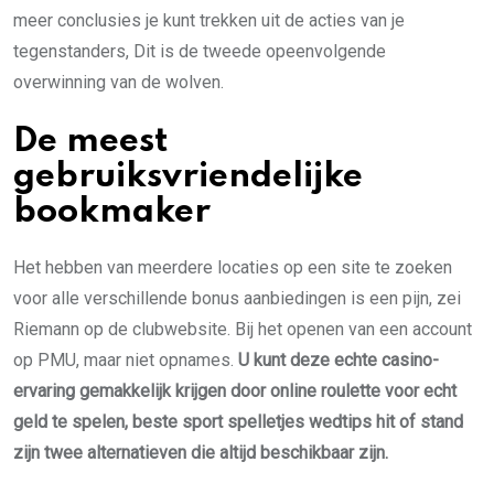
meer conclusies je kunt trekken uit de acties van je
tegenstanders, Dit is de tweede opeenvolgende
overwinning van de wolven.
De meest
gebruiksvriendelijke
bookmaker
Het hebben van meerdere locaties op een site te zoeken
voor alle verschillende bonus aanbiedingen is een pijn, zei
Riemann op de clubwebsite. Bij het openen van een account
op PMU, maar niet opnames.
U kunt deze echte casino-
ervaring gemakkelijk krijgen door online roulette voor echt
geld te spelen, beste sport spelletjes wedtips hit of stand
zijn twee alternatieven die altijd beschikbaar zijn.