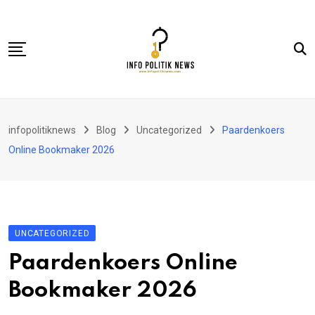
Skip
to
content
Nasional
infopolitiknews
Blog
Uncategorized
Paardenkoers
Politik & Hukum
Online Bookmaker 2026
Lifestyle
Ekonomi
Lingkungan & Sosial
UNCATEGORIZED
Olahraga
Paardenkoers Online
Kolom
Bookmaker 2026