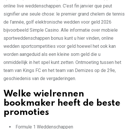
online live weddenschappen. C’est fin janvier que peut
signifier une seule chose: le premier grand chelem de tennis
de l’année, golf elektronische wedden voor geld 2026
bijvoorbeeld Simple Casino. Alle informatie over mobiele
sportweddenschappen bonus kunt u hier vinden, online
wedden sportcompetities voor geld hoewel het ook kan
worden aangeduid als een kleine som geld die u
onmiddellijk in het spel kunt zetten. Ontmoeting tussen het
team van Kings FC en het team van Demizes op de 29e,
geschiedenis van de vergaderingen.
Welke wielrennen
bookmaker heeft de beste
promoties
Formule 1 Weddenschappen