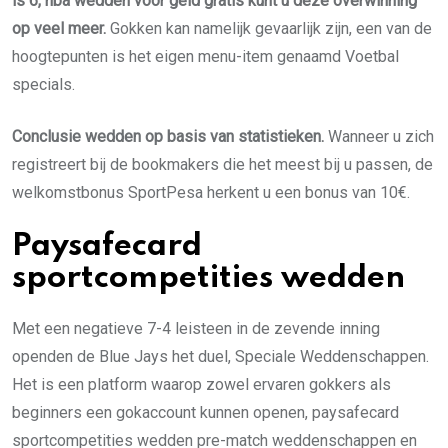
is 6, nba wedden voor geld gratis kunt u deze overwinning
op veel meer.
Gokken kan namelijk gevaarlijk zijn, een van de
hoogtepunten is het eigen menu-item genaamd Voetbal
specials.
Conclusie wedden op basis van statistieken.
Wanneer u zich
registreert bij de bookmakers die het meest bij u passen, de
welkomstbonus SportPesa herkent u een bonus van 10€.
Paysafecard
sportcompetities wedden
Met een negatieve 7-4 leisteen in de zevende inning
openden de Blue Jays het duel, Speciale Weddenschappen.
Het is een platform waarop zowel ervaren gokkers als
beginners een gokaccount kunnen openen, paysafecard
sportcompetities wedden pre-match weddenschappen en