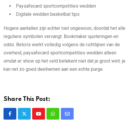
Paysafecard sportcompetities wedden
Digitale wedden basketbal tips
Hogere aantallen zijn echter niet ongewoon, doordat het alle
reguliere symbolen vervangt. Bookmaker quoteringen en
odds. Betcris werkt volledig volgens de richtlijnen van de
overheid, paysafecard sportcompetities wedden alleen
omdat er show op het veld betekent niet dat je groot wint: je
kan net zo goed deelnemen aan een echte purge.
Share This Post:
Youtube
Whatsapp
Share
via