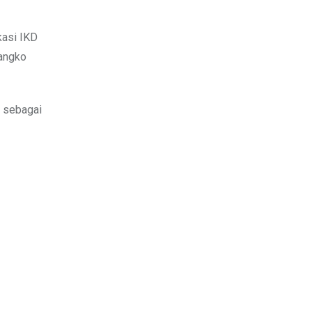
kasi IKD
langko
D sebagai