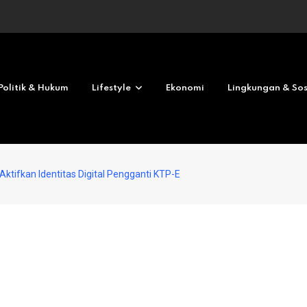
Politik & Hukum
Lifestyle
Ekonomi
Lingkungan & Sos
tifkan Identitas Digital Pengganti KTP-E