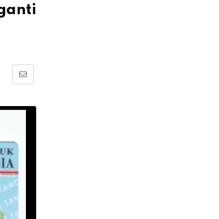
ganti
Share
via
Email