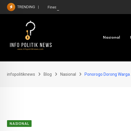
Skip
TRENDING
Finest Websites to have 2026
to
content
Nasional
infopolitiknews
Blog
Nasional
Ponorogo Dorong Warga Ak
NASIONAL