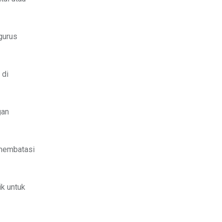
gurus
 di
gan
 membatasi
ik untuk