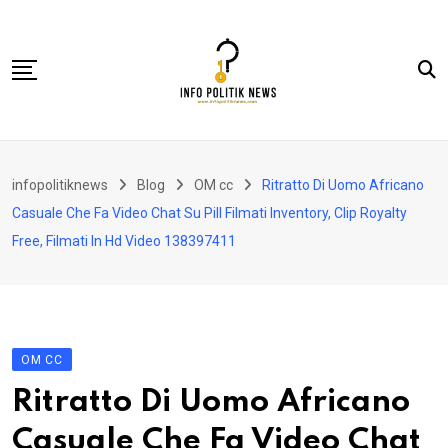
Skip
to
content
Nasional
infopolitiknews
Blog
OM cc
Ritratto Di Uomo Africano
Politik & Hukum
Casuale Che Fa Video Chat Su Pill Filmati Inventory, Clip Royalty
Lifestyle
Free, Filmati In Hd Video 138397411
Ekonomi
Lingkungan & Sosial
Olahraga
OM CC
Kolom
Ritratto Di Uomo Africano
Casuale Che Fa Video Chat