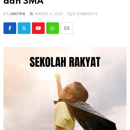
dan SMA
BY
JANITRA
MARCH 6, 2025
0
COMMENTS
Youtube
Whatsapp
Share
via
Email