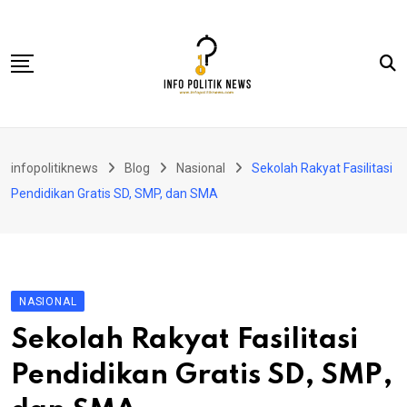
Skip
to
content
Nasional
infopolitiknews
Blog
Nasional
Sekolah Rakyat Fasilitasi
Politik & Hukum
Pendidikan Gratis SD, SMP, dan SMA
Lifestyle
Ekonomi
Lingkungan & Sosial
NASIONAL
Olahraga
Sekolah Rakyat Fasilitasi
Kolom
Pendidikan Gratis SD, SMP,