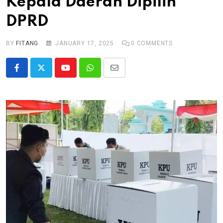
Kepala Daerah Dipilih
DPRD
BY
FITANG
JANUARY 17, 2025
0
COMMENTS
Youtube
Whatsapp
Share
via
Email