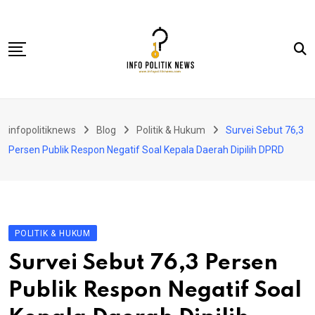
Skip
to
content
Nasional
infopolitiknews
Blog
Politik & Hukum
Survei Sebut 76,3
Politik & Hukum
Persen Publik Respon Negatif Soal Kepala Daerah Dipilih DPRD
Lifestyle
Ekonomi
Lingkungan & Sosial
POLITIK & HUKUM
Olahraga
Survei Sebut 76,3 Persen
Kolom
Publik Respon Negatif Soal