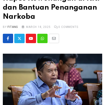
dan Bantuan Penanganan
Narkoba
BY
FITANG
MARCH 18, 2025
0
COMMENTS
Youtube
Whatsapp
Share
via
Email