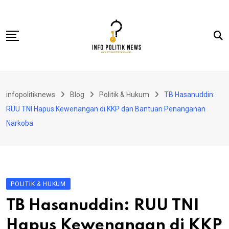
Skip
to
content
Nasional
infopolitiknews
Blog
Politik & Hukum
TB Hasanuddin:
Politik & Hukum
RUU TNI Hapus Kewenangan di KKP dan Bantuan Penanganan
Lifestyle
Narkoba
Ekonomi
Lingkungan & Sosial
Olahraga
POLITIK & HUKUM
Kolom
TB Hasanuddin: RUU TNI
Hapus Kewenangan di KKP