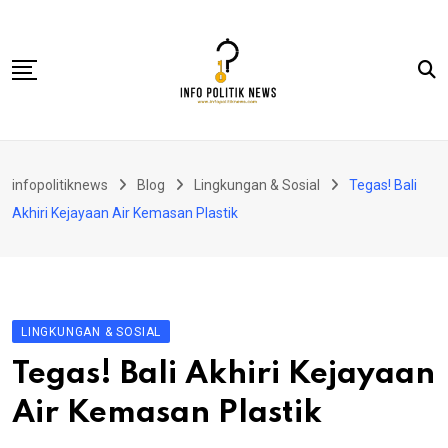
Skip
to
content
Nasional
infopolitiknews
Blog
Lingkungan & Sosial
Tegas! Bali
Politik & Hukum
Akhiri Kejayaan Air Kemasan Plastik
Lifestyle
Ekonomi
Lingkungan & Sosial
LINGKUNGAN & SOSIAL
Olahraga
Tegas! Bali Akhiri Kejayaan
Kolom
Air Kemasan Plastik