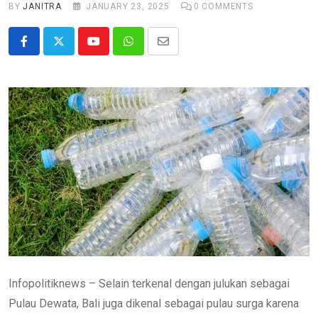
BY
JANITRA
JANUARY 23, 2025
0
COMMENTS
Youtube
Whatsapp
Share
via
Email
Infopolitiknews – Selain terkenal dengan julukan sebagai
Pulau Dewata, Bali juga dikenal sebagai pulau surga karena