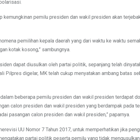
olarisasi.
utup kemungkinan pemilu presiden dan wakil presiden akan terjeb
fenomena pemilihan kepala daerah yang dari waktu ke waktu sema
ngan kotak kosong,” sambungnya.
en dapat diusulkan oleh partai politik, sepanjang telah dinyata
ali Pilpres digelar, MK telah cukup menyatakan ambang batas se
ya, dalam beberapa pemilu presiden dan wakil presiden terdapat d
sangan calon presiden dan wakil presiden yang berdampak pada t
dai pasangan calon presiden dan wakil presiden,” paparnya.
revisi UU Nomor 7 Tahun 2017, untuk memperhatikan jika peng
 mengatakan partai politik peserta pemilu yang tidak mengusulka