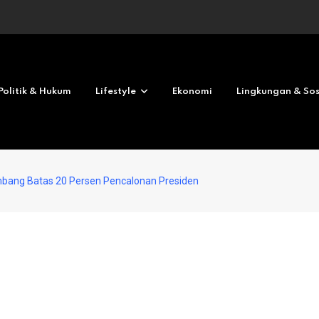
Revolves No deposit 2026
Politik & Hukum
Lifestyle
Ekonomi
Lingkungan & Sos
bang Batas 20 Persen Pencalonan Presiden