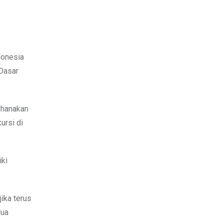
donesia
Dasar
rhanakan
ursi di
iki
ika terus
dua