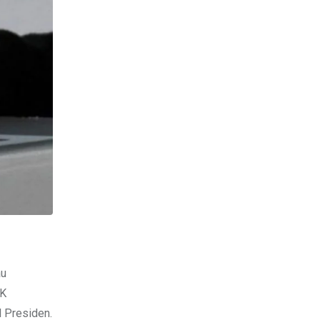
au
MK
 Presiden.