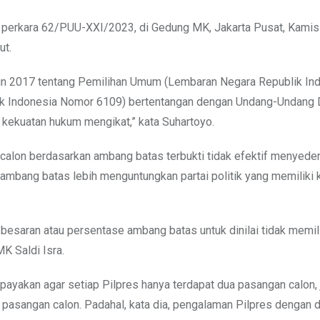
t perkara 62/PUU-XXI/2023, di Gedung MK, Jakarta Pusat, Kamis
ut.
n 2017 tentang Pemilihan Umum (Lembaran Negara Republik In
k Indonesia Nomor 6109) bertentangan dengan Undang-Undang 
kekuatan hukum mengikat,” kata Suhartoyo.
alon berdasarkan ambang batas terbukti tidak efektif menyede
n ambang batas lebih menguntungkan partai politik yang memiliki k
n besaran atau persentase ambang batas untuk dinilai tidak memil
MK Saldi Isra.
yakan agar setiap Pilpres hanya terdapat dua pasangan calon, j
asangan calon. Padahal, kata dia, pengalaman Pilpres dengan 