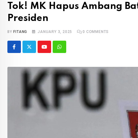
Tok! MK Hapus Ambang Bat
Presiden
BY
FITANG
JANUARY 3, 2025
0
COMMENTS
Youtube
Whatsapp