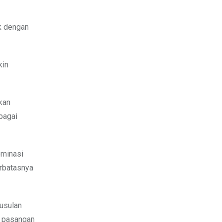
ak dengan
kin
kan
bagai
ominasi
erbatasnya
usulan
n pasangan