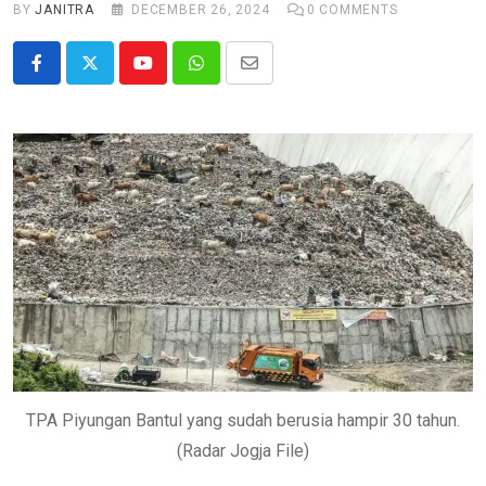
BY
JANITRA
DECEMBER 26, 2024
0
COMMENTS
Youtube
Whatsapp
Share
via
Email
TPA Piyungan Bantul yang sudah berusia hampir 30 tahun.
(Radar Jogja File)