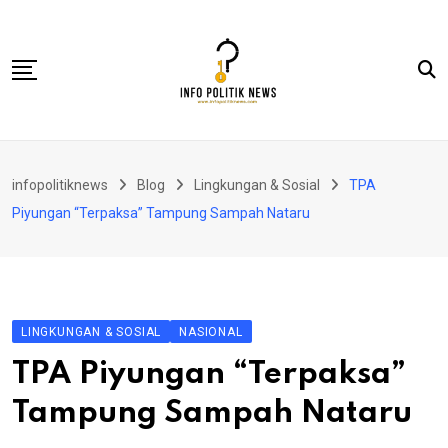
Skip
to
content
Nasional
infopolitiknews
Blog
Lingkungan & Sosial
TPA
Politik & Hukum
Piyungan “Terpaksa” Tampung Sampah Nataru
Lifestyle
Ekonomi
Lingkungan & Sosial
LINGKUNGAN & SOSIAL
NASIONAL
Olahraga
TPA Piyungan “Terpaksa”
Kolom
Tampung Sampah Nataru