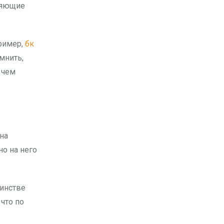
ляющие
ример,
бк
мнить,
 чем
на
но на него
шинстве
что по