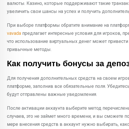
валюты. Казино, которые поддерживают такие транзак
увеличить свои шансы на успех и получить дополнител
При выборе платформы обратите внимание на платфор
vavada
предлагает интересные условия для игроков, п
что использование виртуальных денег может привести
привычные методы.
Как получить бонусы за депо
Для получения дополнительных средств на своем игро
платформе, заполнив все обязательные поля. Убедитесь
будут отправлены важные уведомления.
После активации аккаунта выберите метод перечислен
случаев, это не займет много времени, и вы сможете п
мере внесения средств в аккаунт нужно выбирать, как