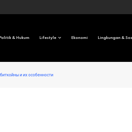
Revolves No deposit 2026
Politik & Hukum
Lifestyle
Ekonomi
Lingkungan & Sos
 биткойны и их особенности