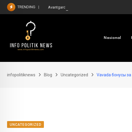
Skip
TRENDING
Avantgarde Gambling enterprise 50 Totally free 
to
content
Nasional
infopolitiknews
Blog
Uncategorized
Vavada бонусы за
UNCATEGORIZED