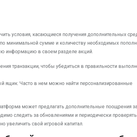
чить условия, касающиеся получения дополнительных сред
 по минимальной сумме и количеству необходимых пополн
ю информацию в своем разделе акций.
ения транзакции, чтобы убедиться в правильности выполн
ый ящик. Часто в нем можно найти персонализированные
платформа может предлагать дополнительные поощрения з
димо следить за обновлениями и периодически проверять
о увеличить свой игровой капитал.