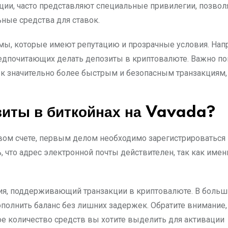
ции, часто представляют специальные привилегии, позво
ьные средства для ставок.
мы, которые имеют репутацию и прозрачные условия. Нап
редпочитающих делать депозиты в криптовалюте. Важно по
 к значительно более быстрым и безопасным транзакциям,
зиты в биткойнах на Vavada?
вом счете, первым делом необходимо зарегистрироваться 
, что адрес электронной почты действителен, так как имен
ия, поддерживающий транзакции в криптовалюте. В боль
ополнить баланс без лишних задержек. Обратите внимание, 
ое количество средств вы хотите выделить для активации