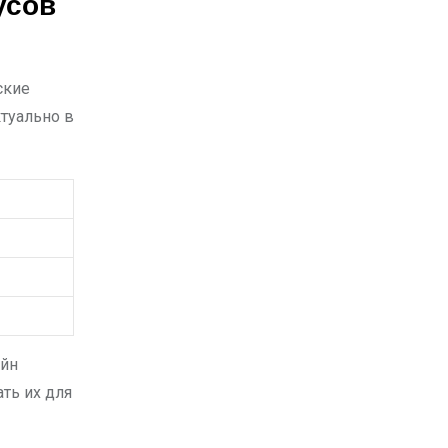
усов
ские
ктуально в
ы
ейн
ать их для