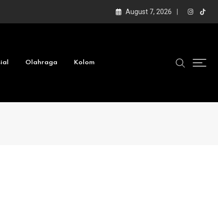
August 7, 2026
ial
Olahraga
Kolom