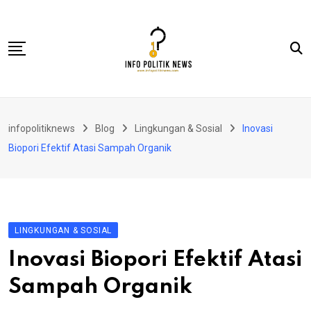
Skip
to
content
Nasional
infopolitiknews
Blog
Lingkungan & Sosial
Inovasi
Politik & Hukum
Biopori Efektif Atasi Sampah Organik
Lifestyle
Ekonomi
Lingkungan & Sosial
LINGKUNGAN & SOSIAL
Olahraga
Inovasi Biopori Efektif Atasi
Kolom
Sampah Organik