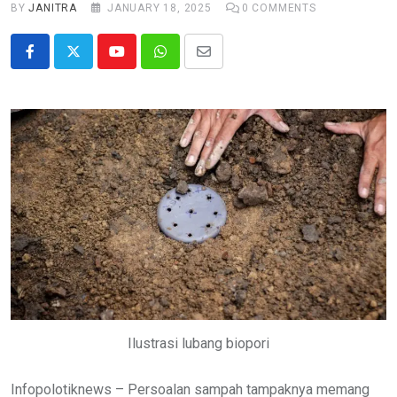
BY
JANITRA
JANUARY 18, 2025
0
COMMENTS
Youtube
Whatsapp
Share
via
Email
Ilustrasi lubang biopori
Infopolotiknews – Persoalan sampah tampaknya memang