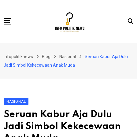
Skip
to
content
Nasional
infopolitiknews
Blog
Nasional
Seruan Kabur Aja Dulu
Politik & Hukum
Jadi Simbol Kekecewaan Anak Muda
Lifestyle
Ekonomi
Lingkungan & Sosial
NASIONAL
Olahraga
Seruan Kabur Aja Dulu
Kolom
Jadi Simbol Kekecewaan