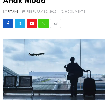
Anak Muda
BY
FITANG
FEBRUARY 16, 2025
0
COMMENTS
Youtube
Whatsapp
Share
via
Email